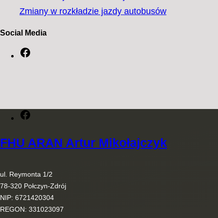
Zmiany w rozkładzie jazdy autobusów
Social Media
F
a
c
e
b
Facebook
o
FHU ARAN Artur Mikołajczyk
o
k
ul. Reymonta 1/2
78-320 Połczyn-Zdrój
NIP: 6721420304
REGON: 331023097