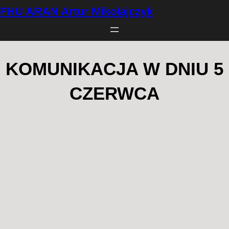
Przejdź
FHU ARAN Artur Mikołajczyk
do
treści
KOMUNIKACJA W DNIU 5
CZERWCA